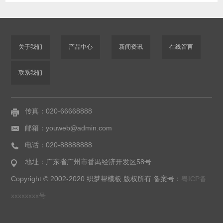
关于我们
产品中心
新闻资讯
在线留言
联系我们
传真：020-66668888
邮箱：youweb@admin.com
电话：020-88888888
地址：广东省广州市番禺经济开发区58号
Copyright © 2002-2020 织梦帮模板 版权所有 备案号：
粤ICP备
xxxxxxxx号