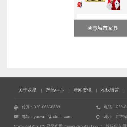
智慧城市家具
关于亚星
产品中心
新闻资讯
在线留言
|
|
|
|
传真：020-66668888
电话：020-88
邮箱：youweb@admin.com
地址：广东省
Copyright © 2025 亚星官网（www.yaxin000.com） 版权所