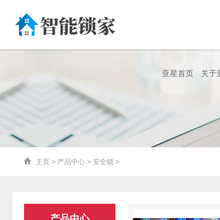
亚星首页
关于
主页
>
产品中心
>
安全锁
>
产品中心